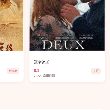
迷雾追凶
8.1
全36集
正片
2022 / 悬疑日影