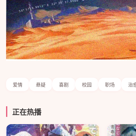
爱情
悬疑
喜剧
校园
职场
治
正在热播