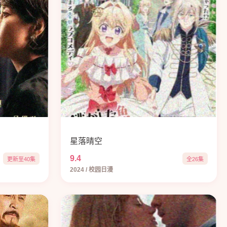
星落晴空
9.4
更新至40集
全26集
2024 / 校园日漫