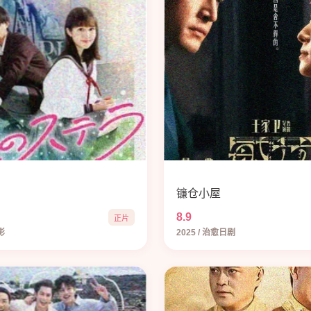
镰仓小屋
8.9
正片
影
2025 / 治愈日剧