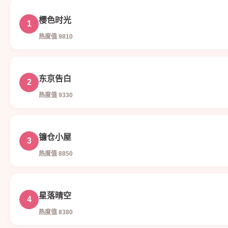
樱色时光
1
热度值 9810
东京告白
2
热度值 9330
镰仓小屋
3
热度值 8850
星落晴空
4
热度值 8380