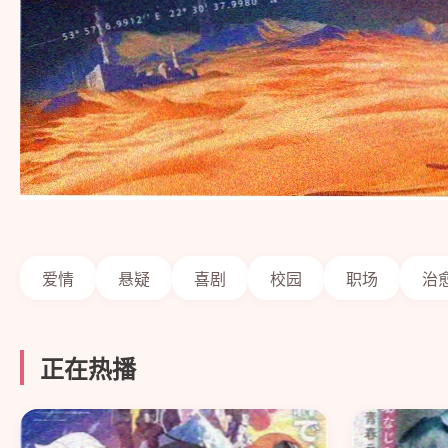
爱情
悬疑
喜剧
校园
职场
治
正在热播