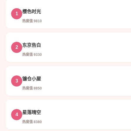
樱色时光
1
热度值 9810
东京告白
2
热度值 9330
镰仓小屋
3
热度值 8850
星落晴空
4
热度值 8380