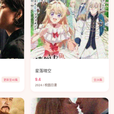
星落晴空
9.4
更新至40集
全26集
2024 / 校园日漫