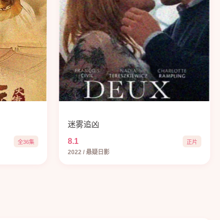
迷雾追凶
8.1
全36集
正片
2022 / 悬疑日影