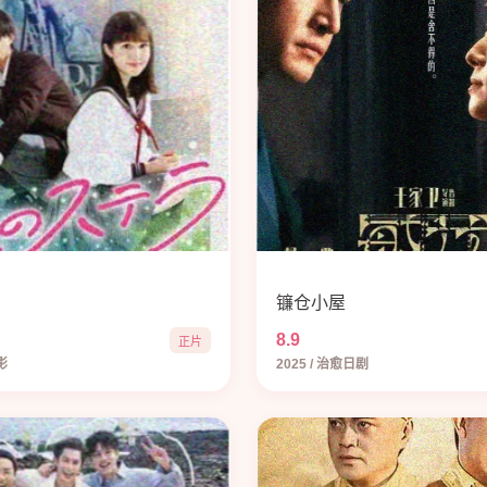
镰仓小屋
8.9
正片
影
2025 / 治愈日剧